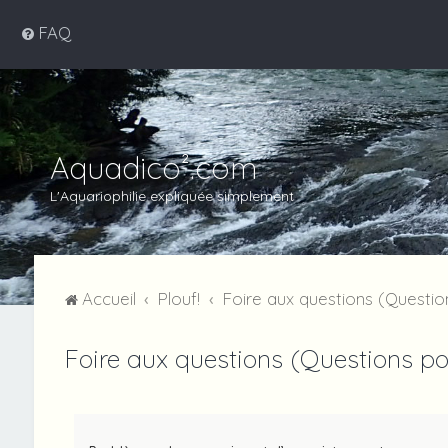
FAQ
Aquadico².com
L'Aquariophilie expliquée simplement
Accueil
Plouf!
Foire aux questions (Quest
Foire aux questions (Questions 