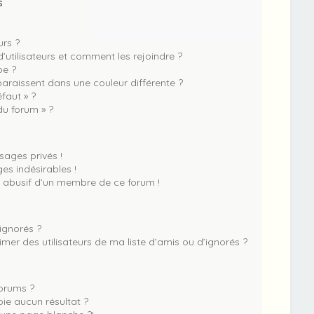
s
urs ?
d’utilisateurs et comment les rejoindre ?
pe ?
raissent dans une couleur différente ?
faut » ?
du forum » ?
ages privés !
es indésirables !
l abusif d’un membre de ce forum !
ignorés ?
er des utilisateurs de ma liste d’amis ou d’ignorés ?
orums ?
ie aucun résultat ?