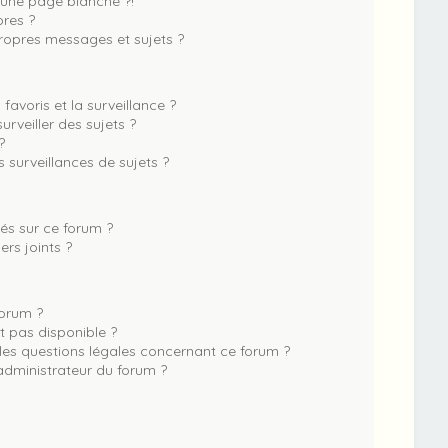
une page blanche ?!
res ?
opres messages et sujets ?
 favoris et la surveillance ?
rveiller des sujets ?
?
surveillances de sujets ?
sés sur ce forum ?
rs joints ?
forum ?
st pas disponible ?
les questions légales concernant ce forum ?
dministrateur du forum ?