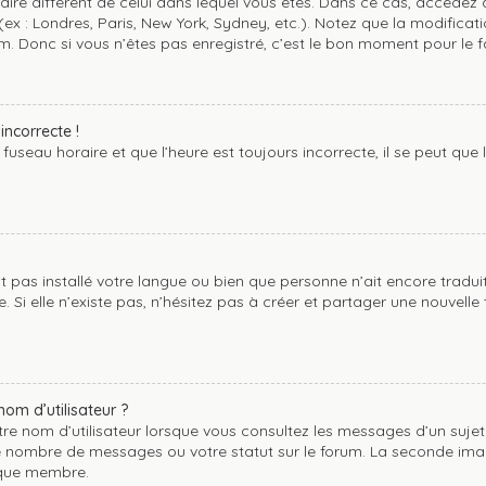
horaire différent de celui dans lequel vous êtes. Dans ce cas, accédez
(ex : Londres, Paris, New York, Sydney, etc.). Notez que la modifica
 Donc si vous n’êtes pas enregistré, c’est le bon moment pour le fa
incorrecte !
useau horaire et que l’heure est toujours incorrecte, il se peut que 
’ait pas installé votre langue ou bien que personne n’ait encore tr
. Si elle n’existe pas, n’hésitez pas à créer et partager une nouvelle
om d’utilisateur ?
re nom d’utilisateur lorsque vous consultez les messages d’un sujet. 
e nombre de messages ou votre statut sur le forum. La seconde ima
aque membre.