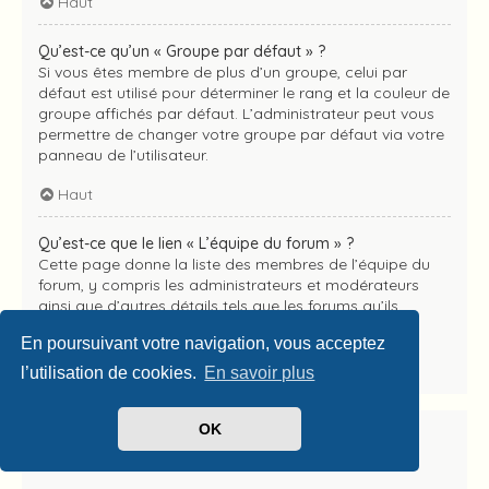
Haut
Qu’est-ce qu’un « Groupe par défaut » ?
Si vous êtes membre de plus d’un groupe, celui par
défaut est utilisé pour déterminer le rang et la couleur de
groupe affichés par défaut. L’administrateur peut vous
permettre de changer votre groupe par défaut via votre
panneau de l’utilisateur.
Haut
Qu’est-ce que le lien « L’équipe du forum » ?
Cette page donne la liste des membres de l’équipe du
forum, y compris les administrateurs et modérateurs
ainsi que d’autres détails tels que les forums qu’ils
modèrent.
En poursuivant votre navigation, vous acceptez
Haut
l’utilisation de cookies.
En savoir plus
OK
Messagerie privée