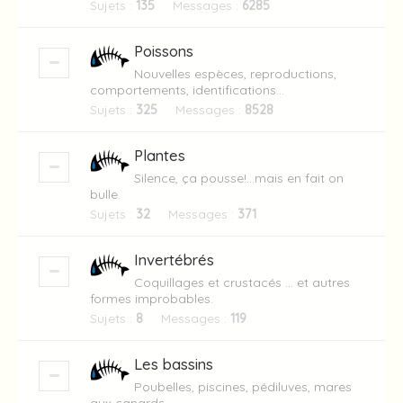
Sujets :
135
Messages :
6285
Poissons
Nouvelles espèces, reproductions,
comportements, identifications...
Sujets :
325
Messages :
8528
Plantes
Silence, ça pousse!...mais en fait on
bulle.
Sujets :
32
Messages :
371
Invertébrés
Coquillages et crustacés ... et autres
formes improbables.
Sujets :
8
Messages :
119
Les bassins
Poubelles, piscines, pédiluves, mares