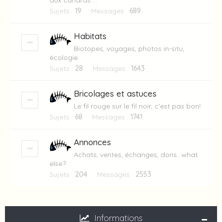
aux canards ...
Sujets :
19
Messages :
689
Habitats
Biotopes, voyages, photos in-situ,
écologie.
Sujets :
28
Messages :
1643
Bricolages et astuces
Le fil rouge sur le fil noir, c'est pas bon!
Sujets :
68
Messages :
1741
Annonces
Achats, ventes, échanges, dons...what
else?
Sujets :
204
Messages :
2553
Informations