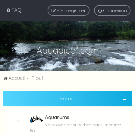
FAQ
S’enregistrer
Connexion
Aquadico².com
Accueil
Plouf!
Forum
Aquariums
Vous avez de superbes bacs, montrez-
les!