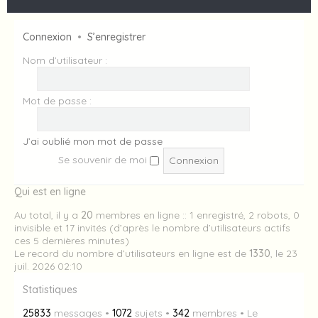
Connexion
•
S’enregistrer
Nom d’utilisateur :
Mot de passe :
J’ai oublié mon mot de passe
Se souvenir de moi
Qui est en ligne
Au total, il y a
20
membres en ligne :: 1 enregistré, 2 robots, 0
invisible et 17 invités (d’après le nombre d’utilisateurs actifs
ces 5 dernières minutes)
Le record du nombre d’utilisateurs en ligne est de
1330
, le 23
juil. 2026 02:10
Statistiques
25833
messages •
1072
sujets •
342
membres • Le