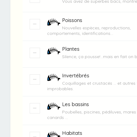
Vous avez de superbes bacs, montrez
Poissons
Nouvelles espèces, reproductions,
comportements, identifications...
Plantes
Silence, ça pousse!...mais en fait on b
Invertébrés
Coquillages et crustacés ... et autres
improbables.
Les bassins
Poubelles, piscines, pédiluves, mares
canards ...
Habitats