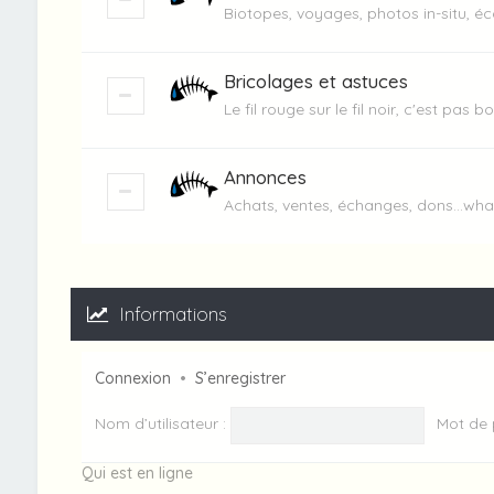
Biotopes, voyages, photos in-situ, éc
Bricolages et astuces
Le fil rouge sur le fil noir, c'est pas bo
Annonces
Achats, ventes, échanges, dons...wha
Informations
Connexion
•
S’enregistrer
Nom d’utilisateur :
Mot de 
Qui est en ligne