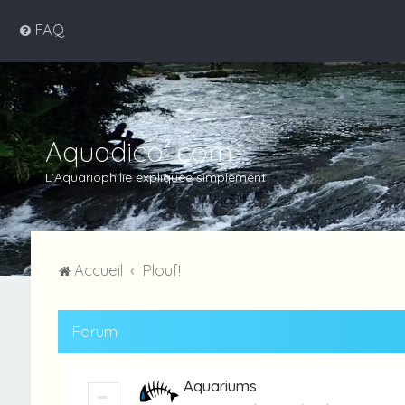
FAQ
Aquadico².com
L'Aquariophilie expliquée simplement
Accueil
Plouf!
Forum
Aquariums