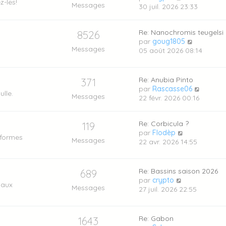
-les!
Messages
o
30 juil. 2026 23:33
i
r
Re: Nanochromis teugelsi
8526
l
V
par
goug1805
e
Messages
o
05 août 2026 08:14
d
i
e
r
r
l
n
Re: Anubia Pinto
371
e
i
V
par
Rascasse06
ulle.
d
Messages
e
o
22 févr. 2026 00:16
e
r
i
r
m
r
n
Re: Corbicula ?
119
e
l
i
V
par
Flodèp
s
e
 formes
Messages
e
o
22 avr. 2026 14:55
s
d
r
i
a
e
m
r
g
r
e
l
e
n
Re: Bassins saison 2026
689
s
e
i
V
par
crypto
 aux
s
d
Messages
e
o
27 juil. 2026 22:55
a
e
r
i
g
r
m
r
e
n
e
l
Re: Gabon
1643
i
s
e