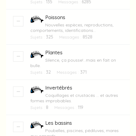
Sujets :
135
Messages :
6285
Poissons
Nouvelles espèces, reproductions,
comportements, identifications...
Sujets :
325
Messages :
8528
Plantes
Silence, ça pousse!...mais en fait on
bulle.
Sujets :
32
Messages :
371
Invertébrés
Coquillages et crustacés ... et autres
formes improbables.
Sujets :
8
Messages :
119
Les bassins
Poubelles, piscines, pédiluves, mares