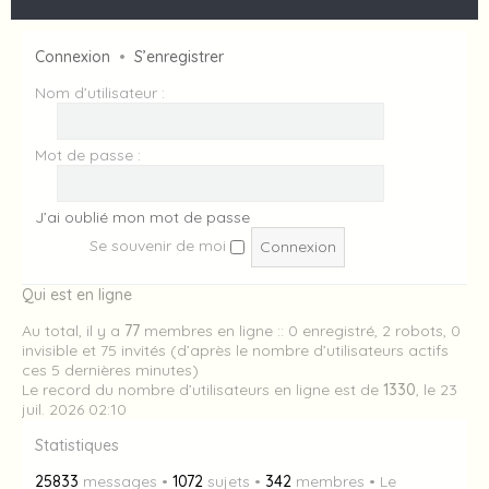
Connexion
•
S’enregistrer
Nom d’utilisateur :
Mot de passe :
J’ai oublié mon mot de passe
Se souvenir de moi
Qui est en ligne
Au total, il y a
77
membres en ligne :: 0 enregistré, 2 robots, 0
invisible et 75 invités (d’après le nombre d’utilisateurs actifs
ces 5 dernières minutes)
Le record du nombre d’utilisateurs en ligne est de
1330
, le 23
juil. 2026 02:10
Statistiques
25833
messages •
1072
sujets •
342
membres • Le