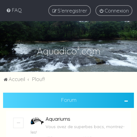
FAQ
S’enregistrer
Connexion
Aquadico².com
Accueil
Plouf!
Forum
Aquariums
Vous avez de superbes bacs, montrez-
les!