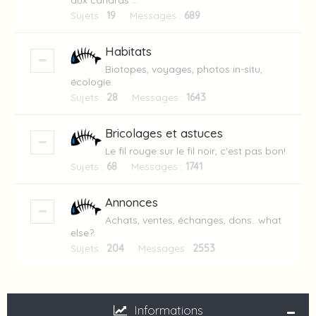
aux canards ...
Sujets :
19
Messages :
689
Habitats
Biotopes, voyages, photos in-situ,
écologie.
Sujets :
28
Messages :
1643
Bricolages et astuces
Le fil rouge sur le fil noir, c'est pas bon!
Sujets :
68
Messages :
1741
Annonces
Achats, ventes, échanges, dons...what
else?
Sujets :
204
Messages :
2553
Informations