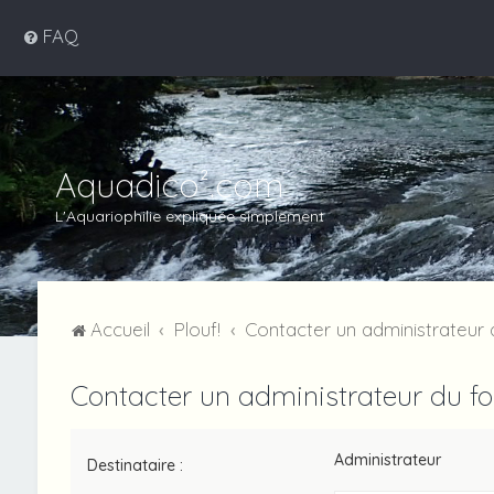
FAQ
Aquadico².com
L'Aquariophilie expliquée simplement
Accueil
Plouf!
Contacter un administrateur
Contacter un administrateur du f
Administrateur
Destinataire :