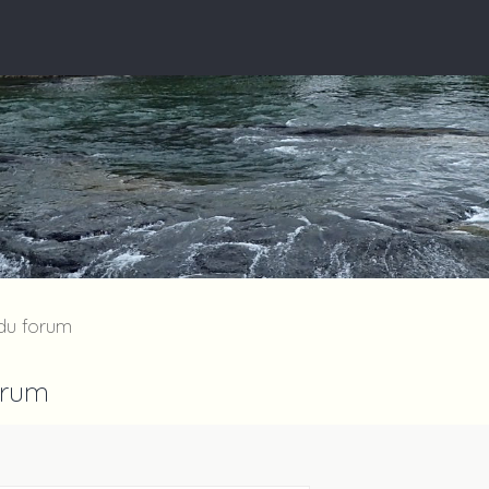
 du forum
orum