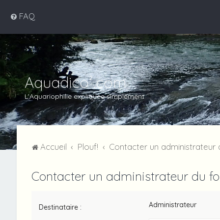
FAQ
Aquadico².com
L'Aquariophilie expliquée simplement
Accueil
Plouf!
Contacter un administrateur
Contacter un administrateur du f
Administrateur
Destinataire :