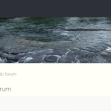
 du forum
orum