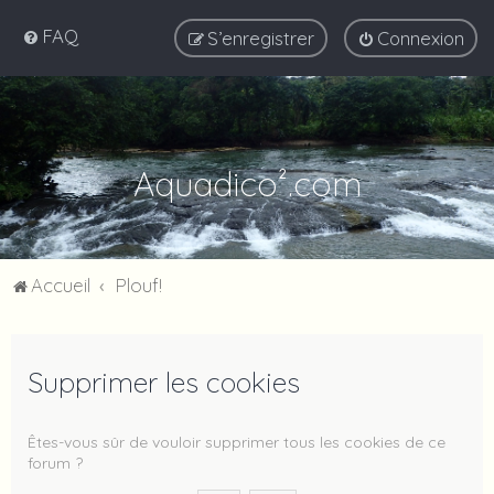
FAQ
S’enregistrer
Connexion
Aquadico².com
Accueil
Plouf!
Supprimer les cookies
Êtes-vous sûr de vouloir supprimer tous les cookies de ce
forum ?