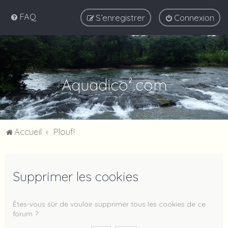
FAQ
S’enregistrer
Connexion
Aquadico².com
Accueil
Plouf!
Supprimer les cookies
Êtes-vous sûr de vouloir supprimer tous les cookies de ce
forum ?