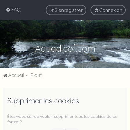
FAQ
S’enregistrer
Connexion
Aquadico².com
Accueil
Plouf!
Supprimer les cookies
Êtes-vous sûr de vouloir supprimer tous les cookies de ce
forum ?