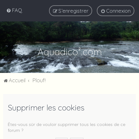
FAQ
S’enregistrer
Connexion
Aquadico².com
Accueil
Plouf!
Supprimer les cookies
Êtes-vous sûr de vouloir supprimer tous les cookies de ce
forum ?