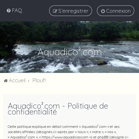
FAQ
S’enregistrer
Connexion
Aquadico².com
Accueil
Plouf!
Aquadico².com - Politique de
confidentialité
Cette politique explique en détail comment « Aquadico².com » et ses
sociétés affiliées (désignés ci-après par « nous », « notre », « nos »,
« Aquadico².com », « https://www.aquadicoo.com ») et phpBB (désigné ci-