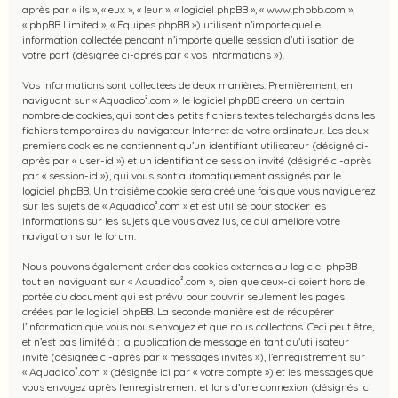
après par « ils », « eux », « leur », « logiciel phpBB », « www.phpbb.com »,
« phpBB Limited », « Équipes phpBB ») utilisent n’importe quelle
information collectée pendant n’importe quelle session d’utilisation de
votre part (désignée ci-après par « vos informations »).
Vos informations sont collectées de deux manières. Premièrement, en
naviguant sur « Aquadico².com », le logiciel phpBB créera un certain
nombre de cookies, qui sont des petits fichiers textes téléchargés dans les
fichiers temporaires du navigateur Internet de votre ordinateur. Les deux
premiers cookies ne contiennent qu’un identifiant utilisateur (désigné ci-
après par « user-id ») et un identifiant de session invité (désigné ci-après
par « session-id »), qui vous sont automatiquement assignés par le
logiciel phpBB. Un troisième cookie sera créé une fois que vous naviguerez
sur les sujets de « Aquadico².com » et est utilisé pour stocker les
informations sur les sujets que vous avez lus, ce qui améliore votre
navigation sur le forum.
Nous pouvons également créer des cookies externes au logiciel phpBB
tout en naviguant sur « Aquadico².com », bien que ceux-ci soient hors de
portée du document qui est prévu pour couvrir seulement les pages
créées par le logiciel phpBB. La seconde manière est de récupérer
l’information que vous nous envoyez et que nous collectons. Ceci peut être,
et n’est pas limité à : la publication de message en tant qu’utilisateur
invité (désignée ci-après par « messages invités »), l’enregistrement sur
« Aquadico².com » (désignée ici par « votre compte ») et les messages que
vous envoyez après l’enregistrement et lors d’une connexion (désignés ici