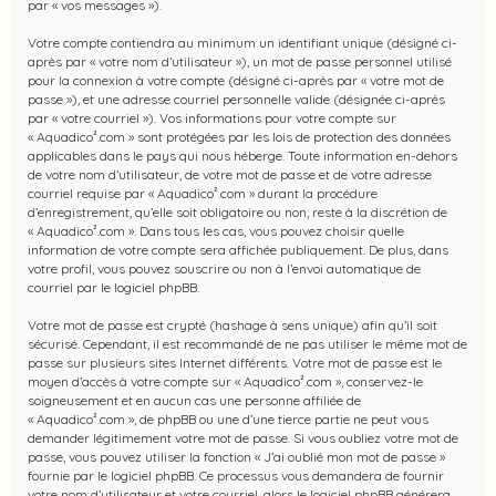
par « vos messages »).
Votre compte contiendra au minimum un identifiant unique (désigné ci-
après par « votre nom d’utilisateur »), un mot de passe personnel utilisé
pour la connexion à votre compte (désigné ci-après par « votre mot de
passe »), et une adresse courriel personnelle valide (désignée ci-après
par « votre courriel »). Vos informations pour votre compte sur
« Aquadico².com » sont protégées par les lois de protection des données
applicables dans le pays qui nous héberge. Toute information en-dehors
de votre nom d’utilisateur, de votre mot de passe et de votre adresse
courriel requise par « Aquadico².com » durant la procédure
d’enregistrement, qu’elle soit obligatoire ou non, reste à la discrétion de
« Aquadico².com ». Dans tous les cas, vous pouvez choisir quelle
information de votre compte sera affichée publiquement. De plus, dans
votre profil, vous pouvez souscrire ou non à l’envoi automatique de
courriel par le logiciel phpBB.
Votre mot de passe est crypté (hashage à sens unique) afin qu’il soit
sécurisé. Cependant, il est recommandé de ne pas utiliser le même mot de
passe sur plusieurs sites Internet différents. Votre mot de passe est le
moyen d’accès à votre compte sur « Aquadico².com », conservez-le
soigneusement et en aucun cas une personne affiliée de
« Aquadico².com », de phpBB ou une d’une tierce partie ne peut vous
demander légitimement votre mot de passe. Si vous oubliez votre mot de
passe, vous pouvez utiliser la fonction « J’ai oublié mon mot de passe »
fournie par le logiciel phpBB. Ce processus vous demandera de fournir
votre nom d’utilisateur et votre courriel, alors le logiciel phpBB générera