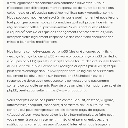
d’être légalement responsable des conditions suivantes. Si vous
n’acceptez pas d’être légalement responsable de toutes les conditions
suivantes, alors n’accédez pas et/ou n’utilisez pas « Aquadico².com ».
Nous pouvons modifier celles-ci à n’importe quel moment et nous ferons
tout pour que vous en soyez informé, bien qu’il soit prudent de vérifier
régulièrement celles-ci par vous-même. Si vous continuez d’utiliser
« Aquadico².com » alors que des changements ont été effectués, vous
acceptez d’être légalement responsable des conditions découlant des
mises à jour et/ou modifications.
Nos forums sont développés par phpBB (désigné ci-après par « ils »,
« eux », « leur », « logiciel phpBB », « www.phpbb.com », « phpBB Limited »,
« Équipes phpBB ») qui est un script libre de forum, déclaré sous la licence
«
GNU General Public License v2
» (désigné ci-après par « GPL ») et qui
peut être téléchargé depuis
www.phpbb.com
. Le logiciel phpBB facilite
seulement les discussions sur Internet. phpBB Limited n’est pas
responsable de ce que nous acceptons ou n’acceptons pas comme
contenu ou conduite permis. Pour de plus amples informations au sujet de
phpBB, veuillez consulter :
https://www.phpbb.com/
.
Vous acceptez de ne pas publier de contenu abusif, obscène, vulgaire,
diffamatoire, choquant, menaçant, à caractère sexuel ou tout autre
contenu qui peut transgresser les lois de votre pays, du pays où
« Aquadico².com » est hébergé ou les lois internationales. Le faire peut
vous mener à un bannissement immédiat et permanent, avec une
notification à votre fournisseur d’accès à Internet si nous le jugeons