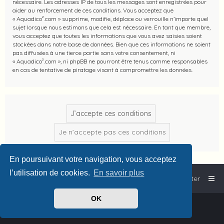
nécessaire. Les adresses IP de tous les messages sont enregistrées pour
aider au renforcement de ces conditions. Vous acceptez que
« Aquadico².com » supprime, modifie, déplace ou verrouille n’importe quel
sujet lorsque nous estimons que cela est nécessaire. En tant que membre,
vous acceptez que toutes les informations que vous avez saisies soient
stockées dans notre base de données. Bien que ces informations ne soient
pas diffusées à une tierce partie sans votre consentement, ni
« Aquadico².com », ni phpBB ne pourront être tenus comme responsables
en cas de tentative de piratage visant à compromettre les données.
En poursuivant votre navigation, vous acceptez
l’utilisation de cookies.
En savoir plus
Accueil
Plouf!
Nous contacter
OK
Powered by
phpBB
™
Traduit par
phpBB-fr.com