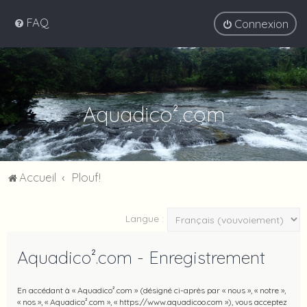
FAQ
Connexion
Aquadico².com
Accueil
Plouf!
Langue :
Aquadico².com - Enregistrement
En accédant à « Aquadico².com » (désigné ci-après par « nous », « notre »,
« nos », « Aquadico².com », « https://www.aquadicoo.com »), vous acceptez