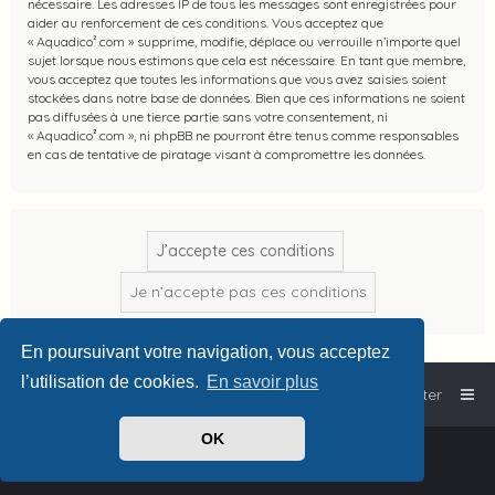
nécessaire. Les adresses IP de tous les messages sont enregistrées pour
aider au renforcement de ces conditions. Vous acceptez que
« Aquadico².com » supprime, modifie, déplace ou verrouille n’importe quel
sujet lorsque nous estimons que cela est nécessaire. En tant que membre,
vous acceptez que toutes les informations que vous avez saisies soient
stockées dans notre base de données. Bien que ces informations ne soient
pas diffusées à une tierce partie sans votre consentement, ni
« Aquadico².com », ni phpBB ne pourront être tenus comme responsables
en cas de tentative de piratage visant à compromettre les données.
En poursuivant votre navigation, vous acceptez
l’utilisation de cookies.
En savoir plus
Accueil
Plouf!
Nous contacter
OK
Powered by
phpBB
™
Traduit par
phpBB-fr.com