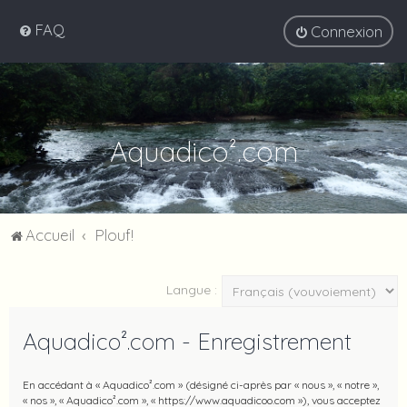
FAQ
Connexion
Aquadico².com
Accueil
Plouf!
Langue :
Aquadico².com - Enregistrement
En accédant à « Aquadico².com » (désigné ci-après par « nous », « notre »,
« nos », « Aquadico².com », « https://www.aquadicoo.com »), vous acceptez