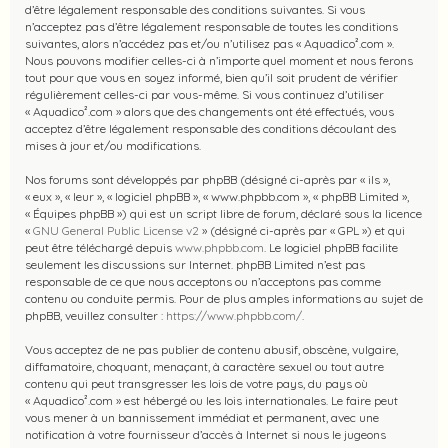
d’être légalement responsable des conditions suivantes. Si vous
n’acceptez pas d’être légalement responsable de toutes les conditions
suivantes, alors n’accédez pas et/ou n’utilisez pas « Aquadico².com ».
Nous pouvons modifier celles-ci à n’importe quel moment et nous ferons
tout pour que vous en soyez informé, bien qu’il soit prudent de vérifier
régulièrement celles-ci par vous-même. Si vous continuez d’utiliser
« Aquadico².com » alors que des changements ont été effectués, vous
acceptez d’être légalement responsable des conditions découlant des
mises à jour et/ou modifications.
Nos forums sont développés par phpBB (désigné ci-après par « ils »,
« eux », « leur », « logiciel phpBB », « www.phpbb.com », « phpBB Limited »,
« Équipes phpBB ») qui est un script libre de forum, déclaré sous la licence
«
GNU General Public License v2
» (désigné ci-après par « GPL ») et qui
peut être téléchargé depuis
www.phpbb.com
. Le logiciel phpBB facilite
seulement les discussions sur Internet. phpBB Limited n’est pas
responsable de ce que nous acceptons ou n’acceptons pas comme
contenu ou conduite permis. Pour de plus amples informations au sujet de
phpBB, veuillez consulter :
https://www.phpbb.com/
.
Vous acceptez de ne pas publier de contenu abusif, obscène, vulgaire,
diffamatoire, choquant, menaçant, à caractère sexuel ou tout autre
contenu qui peut transgresser les lois de votre pays, du pays où
« Aquadico².com » est hébergé ou les lois internationales. Le faire peut
vous mener à un bannissement immédiat et permanent, avec une
notification à votre fournisseur d’accès à Internet si nous le jugeons