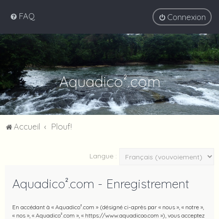
FAQ
Connexion
Aquadico².com
Accueil
Plouf!
Langue :
Aquadico².com - Enregistrement
En accédant à « Aquadico².com » (désigné ci-après par « nous », « notre »,
« nos », « Aquadico².com », « https://www.aquadicoo.com »), vous acceptez