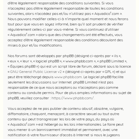
d’être légalement responsable des conditions suivantes. Si vous
n’acceptez pas d’être légalement responsable de toutes les conditions
suivantes, alors n’accédez pas et/ou n’utilisez pas « Aquadico².com ».
Nous pouvons modifier celles-ci à n’importe quel moment et nous ferons
tout pour que vous en soyez informé, bien qu’il soit prudent de vérifier
régulièrement celles-ci par vous-même. Si vous continuez d’utiliser
« Aquadico².com » alors que des changements ont été effectués, vous
acceptez d’être légalement responsable des conditions découlant des
mises à jour et/ou modifications.
Nos forums sont développés par phpBB (désigné ci-après par « ils »,
« eux », « leur », « logiciel phpBB », « www.phpbb.com », « phpBB Limited »,
« Équipes phpBB ») qui est un script libre de forum, déclaré sous la licence
«
GNU General Public License v2
» (désigné ci-après par « GPL ») et qui
peut être téléchargé depuis
www.phpbb.com
. Le logiciel phpBB facilite
seulement les discussions sur Internet. phpBB Limited n’est pas
responsable de ce que nous acceptons ou n’acceptons pas comme
contenu ou conduite permis. Pour de plus amples informations au sujet de
phpBB, veuillez consulter :
https://www.phpbb.com/
.
Vous acceptez de ne pas publier de contenu abusif, obscène, vulgaire,
diffamatoire, choquant, menaçant, à caractère sexuel ou tout autre
contenu qui peut transgresser les lois de votre pays, du pays où
« Aquadico².com » est hébergé ou les lois internationales. Le faire peut
vous mener à un bannissement immédiat et permanent, avec une
notification à votre fournisseur d’accès à Internet si nous le jugeons