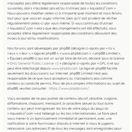
n’acceptez pas d’être légalement responsable de toutes les conditions
suivantes, alors n’accédez pas et/ou n’utilisez pas « Aquadico².com ».
Nous pouvons modifier celles-ci à n’importe quel moment et nous ferons
tout pour que vous en soyez informé, bien qu’il soit prudent de vérifier
régulièrement celles-ci par vous-même. Si vous continuez d’utiliser
« Aquadico².com » alors que des changements ont été effectués, vous
acceptez d’être légalement responsable des conditions découlant des
mises à jour et/ou modifications.
Nos forums sont développés par phpBB (désigné ci-après par « ils »,
« eux », « leur », « logiciel phpBB », « www.phpbb.com », « phpBB Limited »,
« Équipes phpBB ») qui est un script libre de forum, déclaré sous la licence
«
GNU General Public License v2
» (désigné ci-après par « GPL ») et qui
peut être téléchargé depuis
www.phpbb.com
. Le logiciel phpBB facilite
seulement les discussions sur Internet. phpBB Limited n’est pas
responsable de ce que nous acceptons ou n’acceptons pas comme
contenu ou conduite permis. Pour de plus amples informations au sujet de
phpBB, veuillez consulter :
https://www.phpbb.com/
.
Vous acceptez de ne pas publier de contenu abusif, obscène, vulgaire,
diffamatoire, choquant, menaçant, à caractère sexuel ou tout autre
contenu qui peut transgresser les lois de votre pays, du pays où
« Aquadico².com » est hébergé ou les lois internationales. Le faire peut
vous mener à un bannissement immédiat et permanent, avec une
notification à votre fournisseur d’accès à Internet si nous le jugeons
nécessaire. Les adresses IP de tous les messages sont enregistrées pour