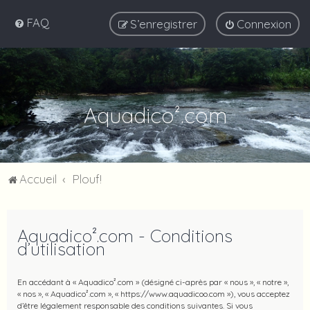
FAQ
S’enregistrer
Connexion
Aquadico².com
Accueil
Plouf!
Aquadico².com - Conditions
d’utilisation
En accédant à « Aquadico².com » (désigné ci-après par « nous », « notre »,
« nos », « Aquadico².com », « https://www.aquadicoo.com »), vous acceptez
d’être légalement responsable des conditions suivantes. Si vous