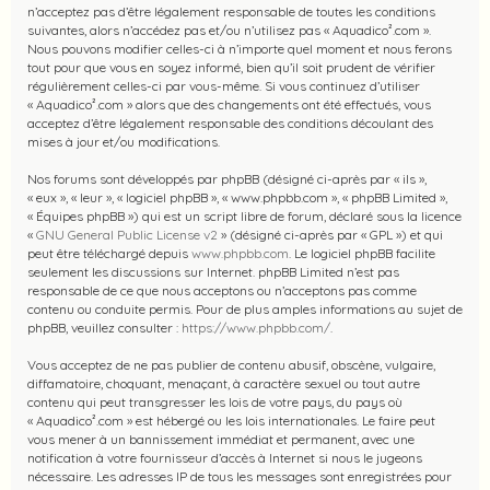
n’acceptez pas d’être légalement responsable de toutes les conditions
suivantes, alors n’accédez pas et/ou n’utilisez pas « Aquadico².com ».
Nous pouvons modifier celles-ci à n’importe quel moment et nous ferons
tout pour que vous en soyez informé, bien qu’il soit prudent de vérifier
régulièrement celles-ci par vous-même. Si vous continuez d’utiliser
« Aquadico².com » alors que des changements ont été effectués, vous
acceptez d’être légalement responsable des conditions découlant des
mises à jour et/ou modifications.
Nos forums sont développés par phpBB (désigné ci-après par « ils »,
« eux », « leur », « logiciel phpBB », « www.phpbb.com », « phpBB Limited »,
« Équipes phpBB ») qui est un script libre de forum, déclaré sous la licence
«
GNU General Public License v2
» (désigné ci-après par « GPL ») et qui
peut être téléchargé depuis
www.phpbb.com
. Le logiciel phpBB facilite
seulement les discussions sur Internet. phpBB Limited n’est pas
responsable de ce que nous acceptons ou n’acceptons pas comme
contenu ou conduite permis. Pour de plus amples informations au sujet de
phpBB, veuillez consulter :
https://www.phpbb.com/
.
Vous acceptez de ne pas publier de contenu abusif, obscène, vulgaire,
diffamatoire, choquant, menaçant, à caractère sexuel ou tout autre
contenu qui peut transgresser les lois de votre pays, du pays où
« Aquadico².com » est hébergé ou les lois internationales. Le faire peut
vous mener à un bannissement immédiat et permanent, avec une
notification à votre fournisseur d’accès à Internet si nous le jugeons
nécessaire. Les adresses IP de tous les messages sont enregistrées pour