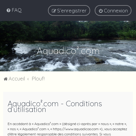
FAQ
S’enregistrer
Connexion
Aquadico².com
Accueil
Plouf!
Aquadico².com - Conditions
d’utilisation
En accédant à « Aquadico².com » (désigné ci-après par « nous », « notre »,
« nos », « Aquadico².com », « https://www.aquadicoo.com »), vous acceptez
d’être légalement responsable des conditions suivantes. Si vous