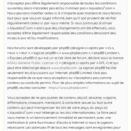
n’acceptez pas d’être légalement responsable de toutes les conditions
suivantes, alors n’accédez pas et/ou n’utilisez pas « Aquadico².com ».
Nous pouvons modifier celles-ci à n’importe quel moment et nous ferons
tout pour que vous en soyez informé, bien qu’il soit prudent de vérifier
régulièrement celles-ci par vous-même. Si vous continuez d’utiliser
« Aquadico².com » alors que des changements ont été effectués, vous
acceptez d’être légalement responsable des conditions découlant des
mises à jour et/ou modifications.
Nos forums sont développés par phpBB (désigné ci-après par « ils »,
« eux », « leur », « logiciel phpBB », « www.phpbb.com », « phpBB Limited »,
« Équipes phpBB ») qui est un script libre de forum, déclaré sous la licence
«
GNU General Public License v2
» (désigné ci-après par « GPL ») et qui
peut être téléchargé depuis
www.phpbb.com
. Le logiciel phpBB facilite
seulement les discussions sur Internet. phpBB Limited n’est pas
responsable de ce que nous acceptons ou n’acceptons pas comme
contenu ou conduite permis. Pour de plus amples informations au sujet de
phpBB, veuillez consulter :
https://www.phpbb.com/
.
Vous acceptez de ne pas publier de contenu abusif, obscène, vulgaire,
diffamatoire, choquant, menaçant, à caractère sexuel ou tout autre
contenu qui peut transgresser les lois de votre pays, du pays où
« Aquadico².com » est hébergé ou les lois internationales. Le faire peut
vous mener à un bannissement immédiat et permanent, avec une
notification à votre fournisseur d’accès à Internet si nous le jugeons
nécessaire. Les adresses IP de tous les messages sont enregistrées pour