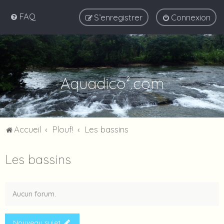
FAQ
S’enregistrer
Connexion
Aquadico².com
Accueil
Plouf!
Les bassins
Les bassins
Aucun forum.
Nouveau sujet