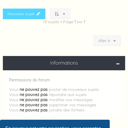
Nouveau sujet
19 sujets • Page
1
sur
1
Aller à
Informations
Permissions du forum
Vous
ne pouvez pas
poster de nouveaux sujets
Vous
ne pouvez pas
répondre aux sujets
Vous
ne pouvez pas
modifier vos messages
Vous
ne pouvez pas
supprimer vos messages
Vous
ne pouvez pas
joindre des fichiers