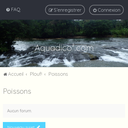
FAQ
S’enregistrer
Connexion
Aquadico².com
Accueil
Plouf!
Poissons
Poissons
Aucun forum.
Nouveau sujet