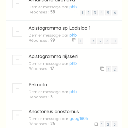
Dernier message par
phb
Réponses :
58
1
2
3
4
5
6
Apistogramma sp Ladislao 1
Dernier message par
phb
Réponses :
99
…
1
7
8
9
10
Apistogramma nijsseni
Dernier message par
phb
Réponses :
17
1
2
Pelmato
Dernier message par
phb
Réponses :
3
Anostomus anostomus
Dernier message par
goug1805
Réponses :
26
1
2
3