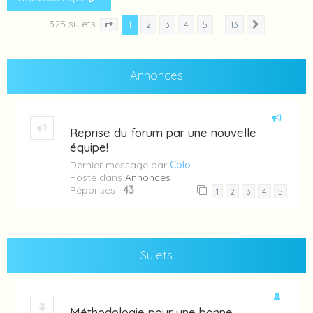
325 sujets
1
…
2
3
4
5
13
Suivante
Page
1
sur
13
Annonces
Reprise du forum par une nouvelle
équipe!
Dernier message par
Colo
Posté dans
Annonces
Réponses :
43
1
2
3
4
5
Sujets
Méthodologie pour une bonne