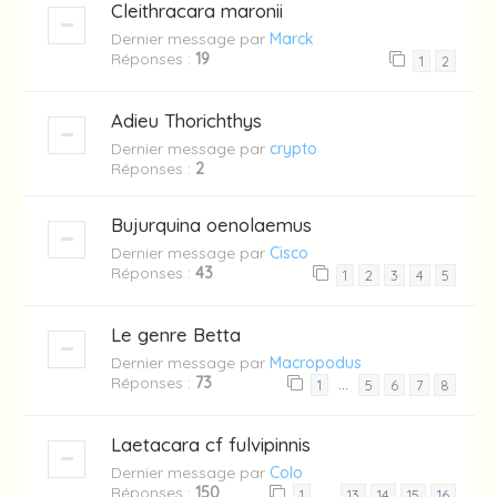
Cleithracara maronii
Dernier message par
Marck
Réponses :
19
1
2
Adieu Thorichthys
Dernier message par
crypto
Réponses :
2
Bujurquina oenolaemus
Dernier message par
Cisco
Réponses :
43
1
2
3
4
5
Le genre Betta
Dernier message par
Macropodus
Réponses :
73
…
1
5
6
7
8
Laetacara cf fulvipinnis
Dernier message par
Colo
Réponses :
150
…
1
13
14
15
16