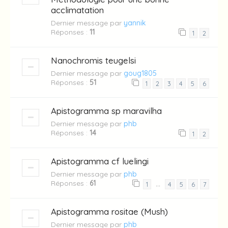
acclimatation
Dernier message par
yannik
Réponses :
11
1
2
Nanochromis teugelsi
Dernier message par
goug1805
Réponses :
51
1
2
3
4
5
6
Apistogramma sp maravilha
Dernier message par
phb
Réponses :
14
1
2
Apistogramma cf luelingi
Dernier message par
phb
Réponses :
61
…
1
4
5
6
7
Apistogramma rositae (Mush)
Dernier message par
phb