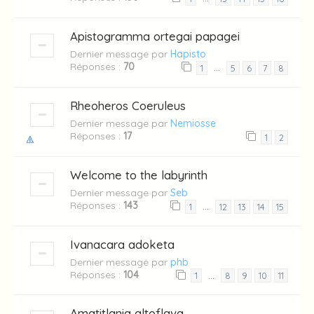
Apistogramma ortegai papagei
Dernier message par
Hapisto
Réponses :
70
…
1
5
6
7
8
Rheoheros Coeruleus
Dernier message par
Nemiosse
Réponses :
17
1
2
Welcome to the labyrinth
Dernier message par
Seb
Réponses :
143
…
1
12
13
14
15
Ivanacara adoketa
Dernier message par
phb
Réponses :
104
…
1
8
9
10
11
Amatitlania altoflava