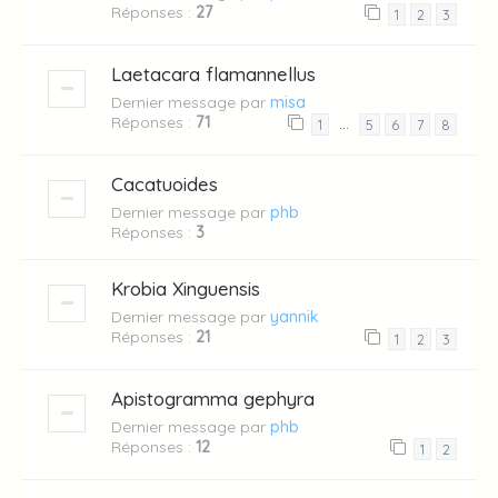
Réponses :
27
1
2
3
Laetacara flamannellus
Dernier message par
misa
Réponses :
71
…
1
5
6
7
8
Cacatuoides
Dernier message par
phb
Réponses :
3
Krobia Xinguensis
Dernier message par
yannik
Réponses :
21
1
2
3
Apistogramma gephyra
Dernier message par
phb
Réponses :
12
1
2