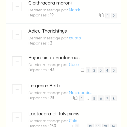
Cleithracara maronii
Dernier message par
Marck
Réponses :
19
1
2
Adieu Thorichthys
Dernier message par
crypto
Réponses :
2
Bujurquina oenolaemus
Dernier message par
Cisco
Réponses :
43
1
2
3
4
5
Le genre Betta
Dernier message par
Macropodus
Réponses :
73
…
1
5
6
7
8
Laetacara cf fulvipinnis
Dernier message par
Colo
Réponses :
150
…
1
13
14
15
16