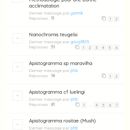
acclimatation
Dernier message par
yannik
Réponses :
11
1
2
Nanochromis teugelsi
Dernier message par
goug1805
Réponses :
51
1
2
3
4
5
6
Apistogramma sp maravilha
Dernier message par
phb
Réponses :
14
1
2
Apistogramma cf luelingi
Dernier message par
phb
Réponses :
61
…
1
4
5
6
7
Apistogramma rositae (Mush)
Dernier message par
phb