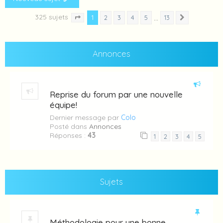
325 sujets
1
…
2
3
4
5
13
Suivante
Page
1
sur
13
Annonces
Reprise du forum par une nouvelle
équipe!
Dernier message par
Colo
Posté dans
Annonces
Réponses :
43
1
2
3
4
5
Sujets
Méthodologie pour une bonne