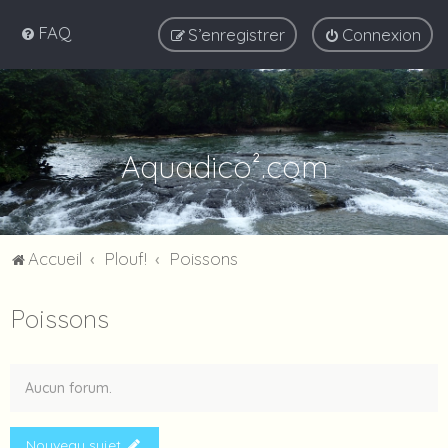
FAQ
S’enregistrer
Connexion
Aquadico².com
Accueil
Plouf!
Poissons
Poissons
Aucun forum.
Nouveau sujet