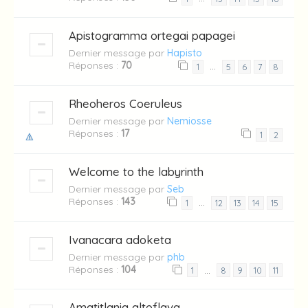
Apistogramma ortegai papagei
Dernier message par
Hapisto
Réponses :
70
…
1
5
6
7
8
Rheoheros Coeruleus
Dernier message par
Nemiosse
Réponses :
17
1
2
Welcome to the labyrinth
Dernier message par
Seb
Réponses :
143
…
1
12
13
14
15
Ivanacara adoketa
Dernier message par
phb
Réponses :
104
…
1
8
9
10
11
Amatitlania altoflava