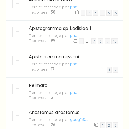
Dernier message par
phb
Réponses :
58
1
2
3
4
5
6
Apistogramma sp Ladislao 1
Dernier message par
phb
Réponses :
99
…
1
7
8
9
10
Apistogramma nijsseni
Dernier message par
phb
Réponses :
17
1
2
Pelmato
Dernier message par
phb
Réponses :
3
Anostomus anostomus
Dernier message par
goug1805
Réponses :
26
1
2
3