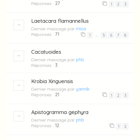
Réponses :
27
1
2
3
Laetacara flamannellus
Dernier message par
misa
Réponses :
71
…
1
5
6
7
8
Cacatuoides
Dernier message par
phb
Réponses :
3
Krobia Xinguensis
Dernier message par
yannik
Réponses :
21
1
2
3
Apistogramma gephyra
Dernier message par
phb
Réponses :
12
1
2