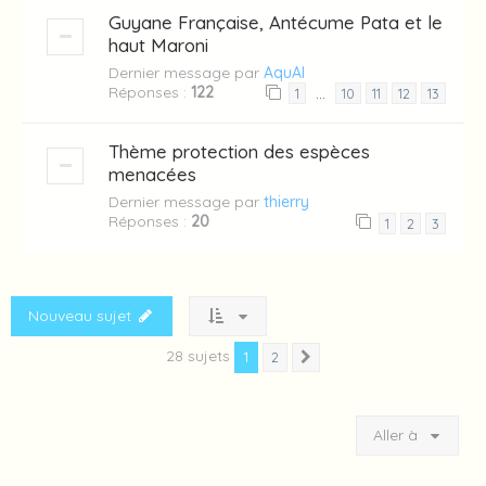
Guyane Française, Antécume Pata et le
haut Maroni
Dernier message par
AquAl
Réponses :
122
…
1
10
11
12
13
Thème protection des espèces
menacées
Dernier message par
thierry
Réponses :
20
1
2
3
Nouveau sujet
28 sujets
1
2
Suivante
Aller à