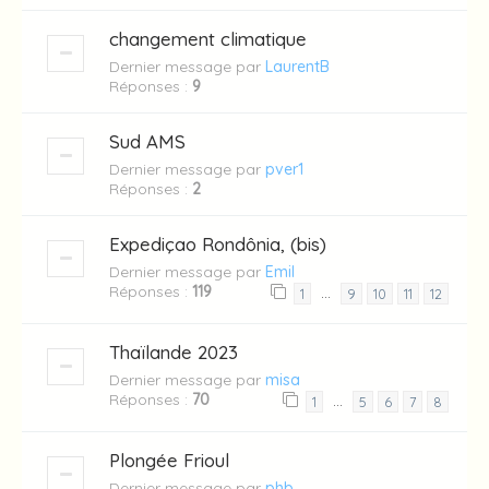
changement climatique
Dernier message par
LaurentB
Réponses :
9
Sud AMS
Dernier message par
pver1
Réponses :
2
Expediçao Rondônia, (bis)
Dernier message par
Emil
Réponses :
119
…
1
9
10
11
12
Thaïlande 2023
Dernier message par
misa
Réponses :
70
…
1
5
6
7
8
Plongée Frioul
Dernier message par
phb