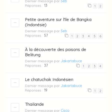
Dernier message par
Seb
Réponses :
13
1
2
Petite aventure sur l'île de Bangka
(Indonésie)
Dernier message par
Seb
Réponses :
57
1
2
3
4
5
6
À la découverte des poisons de
Belitung
Dernier message par
Jakartabuce
Réponses :
37
1
2
3
4
Le chatuchak Indonésien
Dernier message par
Jakartabuce
Réponses :
19
1
2
Thaïlande
Dernier message par
Cisco