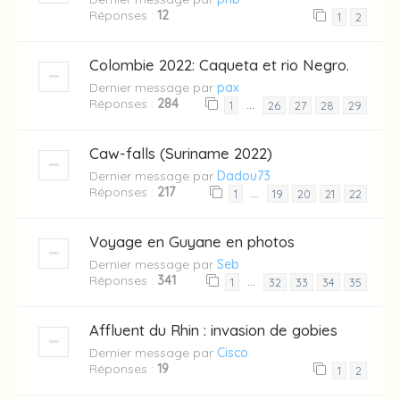
Réponses :
12
1
2
Colombie 2022: Caqueta et rio Negro.
Dernier message par
pax
Réponses :
284
…
1
26
27
28
29
Caw-falls (Suriname 2022)
Dernier message par
Dadou73
Réponses :
217
…
1
19
20
21
22
Voyage en Guyane en photos
Dernier message par
Seb
Réponses :
341
…
1
32
33
34
35
Affluent du Rhin : invasion de gobies
Dernier message par
Cisco
Réponses :
19
1
2