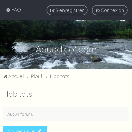
FAQ
S’enregistrer
Connexion
Aquadico².com
Accueil
Plouf!
Habitats
Habitats
Aucun forum.
Nouveau sujet