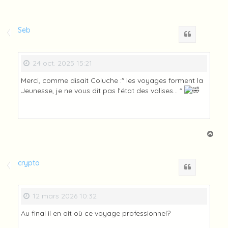
Seb
Citation
24 oct. 2025 15:21
Merci, comme disait Coluche :" les voyages forment la
Jeunesse, je ne vous dit pas l'état des valises... "
H
a
u
t
crypto
Citation
12 mars 2026 10:32
Au final il en ait où ce voyage professionnel?