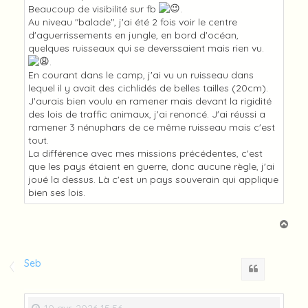
Beaucoup de visibilité sur fb
.
Au niveau "balade", j'ai été 2 fois voir le centre
d'aguerrissements en jungle, en bord d'océan,
quelques ruisseaux qui se deverssaient mais rien vu.
.
En courant dans le camp, j'ai vu un ruisseau dans
lequel il y avait des cichlidés de belles tailles (20cm).
J'aurais bien voulu en ramener mais devant la rigidité
des lois de traffic animaux, j'ai renoncé. J'ai réussi a
ramener 3 nénuphars de ce même ruisseau mais c'est
tout.
La différence avec mes missions précédentes, c'est
que les pays étaient en guerre, donc aucune règle, j'ai
joué la dessus. Là c'est un pays souverain qui applique
bien ses lois.
H
a
u
t
Seb
Citation