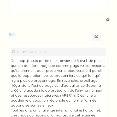
H
a
u
t
Seb
Citation
10 avr. 2026 15:42
Du coup, je suis partie du 4 janvier au 3 avril. Je pense
que ça doit être magique comme pays vu les mesures
qu'ils prennent pour préserver la biodiversité. Il paraît
que la population tue les braconniers ce qui fait qu'il
n'y a plus de braconnage. En revanche, orpaillage
illégal dans l'est du pays est d'actualité. Le Gabon a
créé une académie de protection de l'environnement
et des ressources naturelles (APERN). C'est une a
académie a vocation régionale qui forme l'armée
gabonaise sur les enjeux.
Tout les ans, un challenge international est organisé,
c'est nous qui étions a la manœuvre cette année.