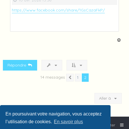
10 avr. 2026 15:56
https://www.facebook.com/share/1GsCazaFkP/
H
a
u
t
Répondre
14 messages
2
1
Précédente
Aller à
En poursuivant votre navigation, vous acceptez
l’utilisation de cookies.
En savoir plus
Accueil
Plouf!
Nous contacter