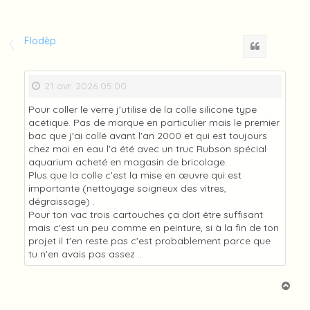
Flodèp
Citation
21 avr. 2026 05:00
Pour coller le verre j'utilise de la colle silicone type
acétique. Pas de marque en particulier mais le premier
bac que j'ai collé avant l'an 2000 et qui est toujours
chez moi en eau l'a été avec un truc Rubson spécial
aquarium acheté en magasin de bricolage.
Plus que la colle c'est la mise en œuvre qui est
importante (nettoyage soigneux des vitres,
dégraissage) .
Pour ton vac trois cartouches ça doit être suffisant
mais c'est un peu comme en peinture, si à la fin de ton
projet il t'en reste pas c'est probablement parce que
tu n'en avais pas assez ...
H
a