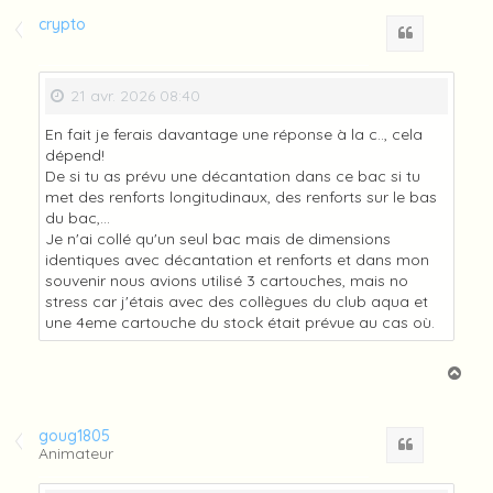
u
t
crypto
Citation
21 avr. 2026 08:40
En fait je ferais davantage une réponse à la c.., cela
dépend!
De si tu as prévu une décantation dans ce bac si tu
met des renforts longitudinaux, des renforts sur le bas
du bac,...
Je n'ai collé qu'un seul bac mais de dimensions
identiques avec décantation et renforts et dans mon
souvenir nous avions utilisé 3 cartouches, mais no
stress car j'étais avec des collègues du club aqua et
une 4eme cartouche du stock était prévue au cas où.
H
a
u
t
goug1805
Citation
Animateur