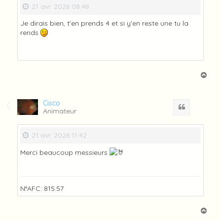
21 avr. 2026 08:48
Je dirais bien, t'en prends 4 et si y'en reste une tu la
rends
H
a
u
t
Cisco
Citation
Animateur
21 avr. 2026 11:42
Merci beaucoup messieurs
N°AFC: 815.57
H
a