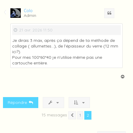
u
t
Colo
Citation
Admin
21 avr. 2026 11:50
Je dirais 3 max, après ça dépend de ta méthode de
collage ( allumettes…), de l’épaisseur du verre (12 mm
ici?).
Pour mes 100*60*40 je n’utilise même pas une
cartouche entière.
H
a
u
t
Répondre
15 messages
2
1
Précédente